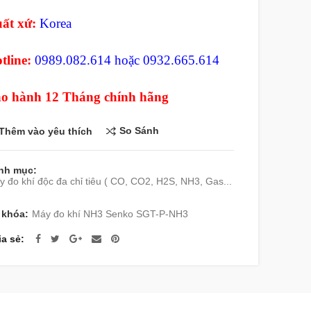
ất xứ:
Korea
tline:
0989.082.614 hoặc 0932.665.614
o hành 12 Tháng chính hãng
So Sánh
Thêm vào yêu thích
nh mục:
 đo khí độc đa chỉ tiêu ( CO, CO2, H2S, NH3, Gas...
 khóa:
Máy đo khí NH3 Senko SGT-P-NH3
ia sẻ