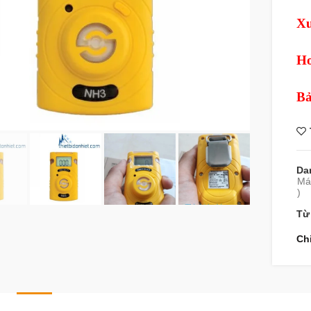
Xu
Ho
Bả
Da
Máy
)
Từ
Ch