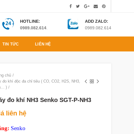
HOTLINE:
ADD ZALO:
0989.082.614
.
0989.082.614
TIN TỨC
LIÊN HỆ
ng chủ
 đo khí độc đa chỉ tiêu ( CO, CO2, H2S, NH3,
... )
áy đo khí NH3 Senko SGT-P-NH3
á liên hệ
ng:
Senko