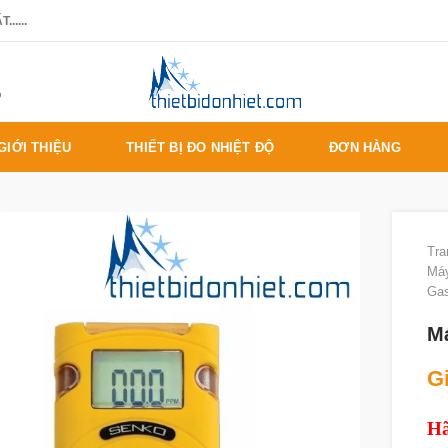
.....
%
GIỚI THIỆU
THIẾT BỊ ĐO NHIỆT ĐỘ
ĐƠN HÀNG
Tra
Máy
Gas
M
Gi
Hã