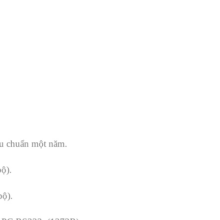
ệu chuẩn một năm.
bộ).
bộ).