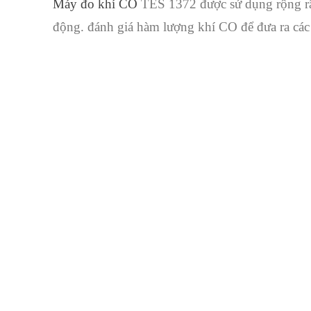
Máy đo khí CO
TES 1372 được sử dụng rộng rã
động. đánh giá hàm lượng khí CO để đưa ra các