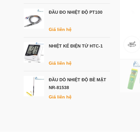
ĐẦU ĐO NHIỆT ĐỘ PT100
Giá liên hệ
NHIỆT KẾ ĐIỆN TỬ HTC-1
Giá liên hệ
ĐẦU DÒ NHIỆT ĐỘ BỀ MẶT
NR-81538
Giá liên hệ