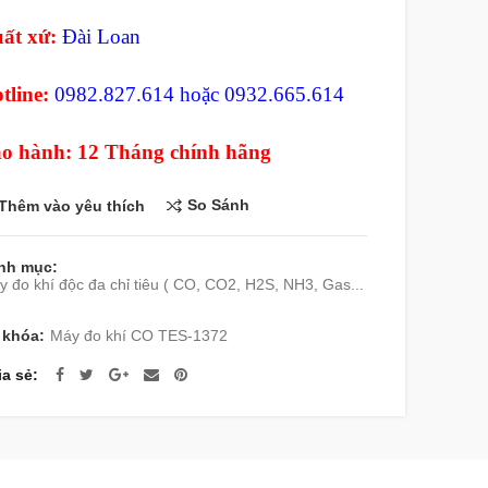
ất xứ:
Đài Loan
tline:
0982.827.614 hoặc 0932.665.614
o hành: 12 Tháng chính hãng
So Sánh
Thêm vào yêu thích
nh mục:
 đo khí độc đa chỉ tiêu ( CO, CO2, H2S, NH3, Gas...
 khóa:
Máy đo khí CO TES-1372
ia sẻ