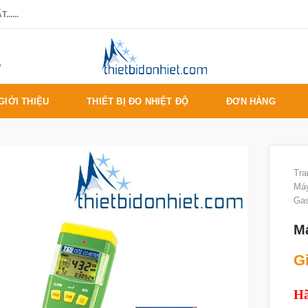
.....
%
GIỚI THIỆU
THIẾT BỊ ĐO NHIỆT ĐỘ
ĐƠN HÀNG
Tra
Máy
Gas
M
Gi
Hã