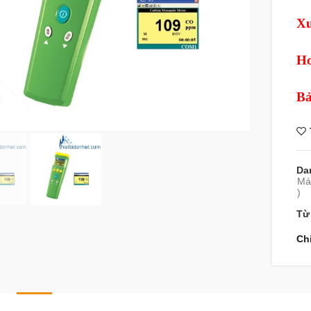
Xu
Ho
Bả
360 product view
Da
Máy
)
Từ
Ch