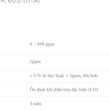
ện PC RS232. (1372R)
0 ~ 999 ppm
1ppm
±
5
% số đọc hoặc
±
5ppm, lớn hơn.
Ổn định khí điện hóa đặc hiệu (CO)
3 năm