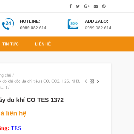
HOTLINE:
ADD ZALO:
0989.082.614
.
0989.082.614
TIN TỨC
LIÊN HỆ
ng chủ
 đo khí độc đa chỉ tiêu ( CO, CO2, H2S, NH3,
... )
áy đo khí CO TES 1372
á liên hệ
ng:
TES