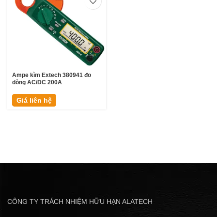
Ampe kìm Extech 380941 đo
dòng AC/DC 200A
Giá liên hệ
CÔNG TY TRÁCH NHIỆM HỮU HẠN ALATECH