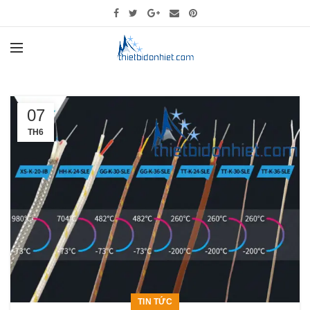
07
TH6
TIN TỨC