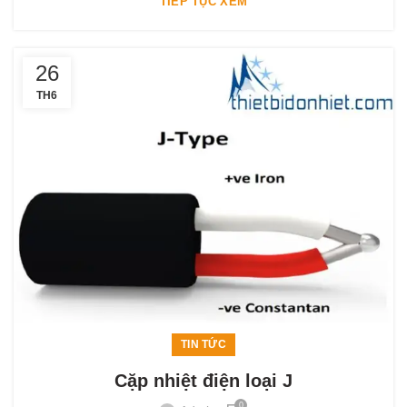
TIẾP TỤC XEM
26
TH6
TIN TỨC
Cặp nhiệt điện loại J
0