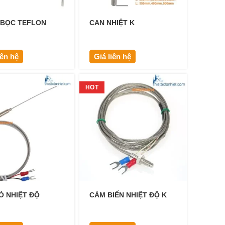
 BỌC TEFLON
CAN NHIỆT K
iên hệ
Giá liên hệ
HOT
Ò NHIỆT ĐỘ
CẢM BIẾN NHIỆT ĐỘ K