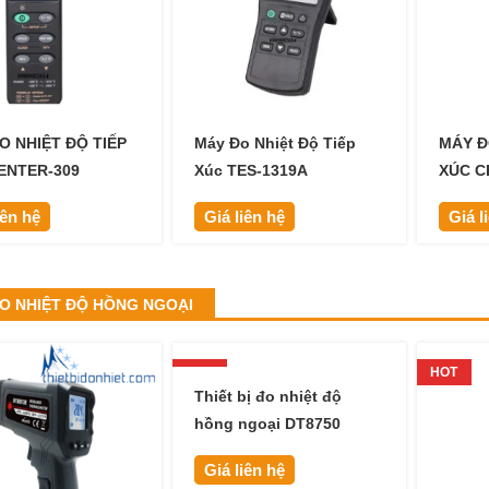
O NHIỆT ĐỘ TIẾP
Máy Đo Nhiệt Độ Tiếp
MÁY Đ
ENTER-309
Xúc TES-1319A
XÚC C
iên hệ
Giá liên hệ
Giá l
O NHIỆT ĐỘ HỒNG NGOẠI
HOT
HOT
Thiết bị đo nhiệt độ
hồng ngoại DT8750
Giá liên hệ