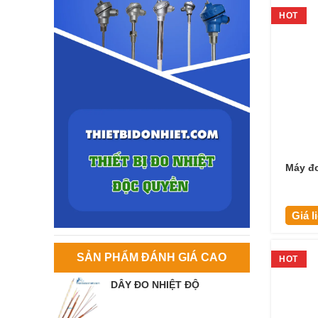
HOT
Máy đo
Giá l
SẢN PHẨM ĐÁNH GIÁ CAO
HOT
DÂY ĐO NHIỆT ĐỘ