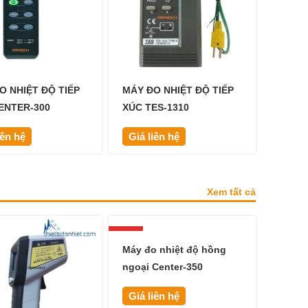
O NHIỆT ĐỘ TIẾP
MÁY ĐO NHIỆT ĐỘ TIẾP
ENTER-300
XÚC TES-1310
iên hệ
Giá liên hệ
Xem tất cả
HOT
Máy đo nhiệt độ hồng
ngoại Center-350
Giá liên hệ