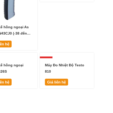
kế hồng ngoại As
43CJ0 (-38 đến
)
iên hệ
HOT
kế hồng ngoại
Máy Đo Nhiệt Độ Testo
326S
810
iên hệ
Giá liên hệ