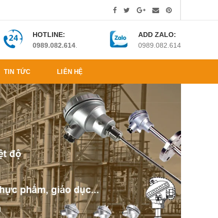
HOTLINE:
ADD ZALO:
0989.082.614
.
0989.082.614
TIN TỨC
LIÊN HỆ