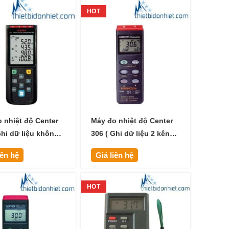
HOT
 nhiệt độ Center
Máy đo nhiệt độ Center
Ghi dữ liệu không
306 ( Ghi dữ liệu 2 kênh
uetooth)
loại K )
iên hệ
Giá liên hệ
HOT