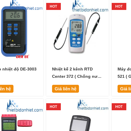
HOT
HOT
 nhiệt độ DE-3003
Nhiệt kế 2 kênh RTD
Máy đo
Center 372 ( Chống nước
521 ( 
)
dây Bl
iên hệ
Giá liên hệ
Giá l
HOT
HOT