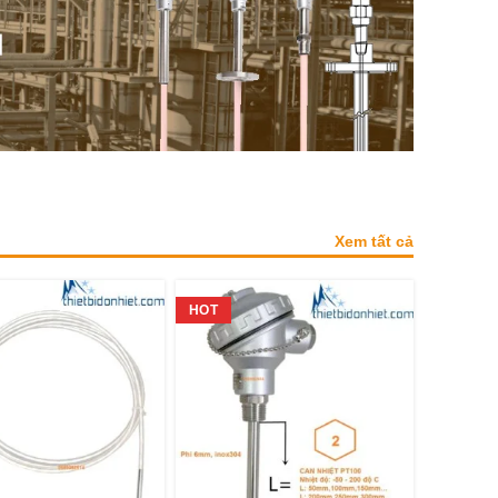
Xem tất cả
HOT