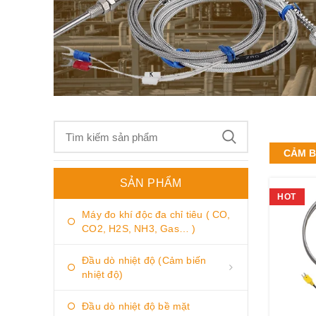
CẢM B
SẢN PHẨM
HOT
Máy đo khí độc đa chỉ tiêu ( CO,
CO2, H2S, NH3, Gas… )
Đầu dò nhiệt độ (Cảm biến
nhiệt độ)
Đầu dò nhiệt độ bề mặt