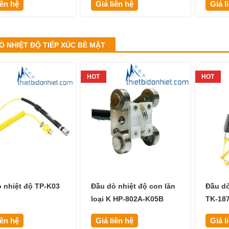
iên hệ
Giá liên hệ
Giá l
Ò NHIỆT ĐỘ TIẾP XÚC BỀ MẶT
HOT
HOT
 nhiệt độ TP-K03
Đầu dò nhiệt độ con lăn
Đầu dò
loại K HP-802A-K05B
TK-187
iên hệ
Giá liên hệ
Giá l