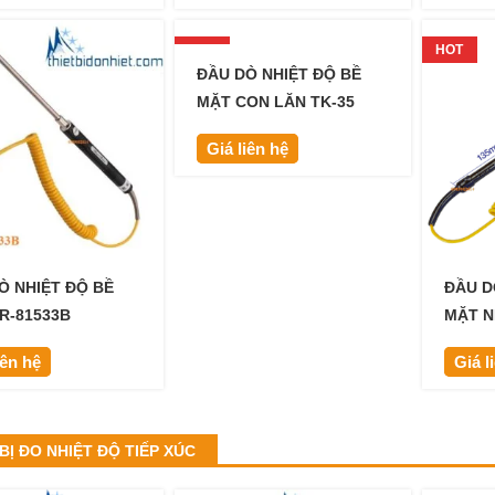
HOT
HOT
ĐẦU DÒ NHIỆT ĐỘ BỀ
MẶT CON LĂN TK-35
Giá liên hệ
Ò NHIỆT ĐỘ BỀ
ĐẦU D
R-81533B
MẶT N
iên hệ
Giá l
BỊ ĐO NHIỆT ĐỘ TIẾP XÚC