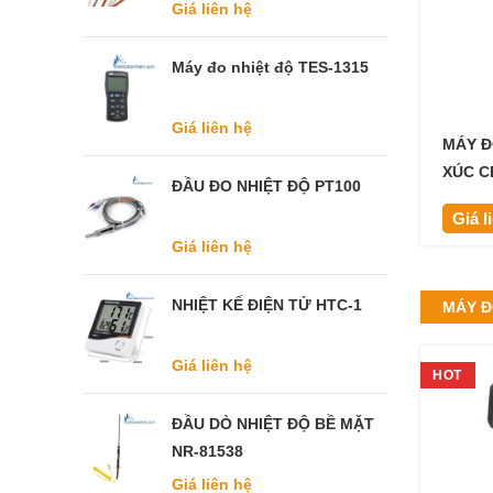
Giá liên hệ
Máy đo nhiệt độ TES-1315
Giá liên hệ
MÁY Đ
XÚC C
ĐẦU ĐO NHIỆT ĐỘ PT100
Giá l
Giá liên hệ
NHIỆT KẾ ĐIỆN TỬ HTC-1
MÁY Đ
Giá liên hệ
HOT
ĐẦU DÒ NHIỆT ĐỘ BỀ MẶT
NR-81538
Giá liên hệ