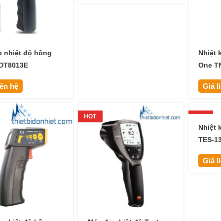
 nhiệt độ hồng
Nhiệt 
 DT8013E
One TN
365 ℃
iên hệ
Giá l
HOT
HOT
Nhiệt 
TES-1
Giá l