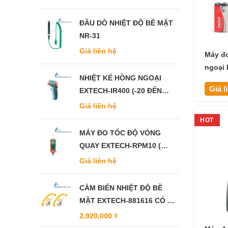
ĐẦU DÒ NHIỆT ĐỘ BỀ MẶT
NR-31
Giá liên hệ
Máy đo
ngoại
NHIỆT KẾ HỒNG NGOẠI
Giá l
EXTECH-IR400 (-20 ĐẾN
332°C)
Giá liên hệ
HOT
MÁY ĐO TỐC ĐỘ VÒNG
QUAY EXTECH-RPM10 (
TÍCH HỢP ĐO NHIỆT ĐỘ
Giá liên hệ
HỒNG NGOẠI)
CẢM BIẾN NHIỆT ĐỘ BỀ
MẶT EXTECH-881616 CÓ TỪ
TÍNH
2,920,000
₫