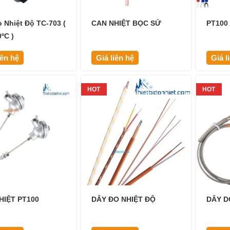
 Nhiệt Độ TC-703 (
CAN NHIỆT BỌC SỨ
PT100
ºC )
iên hệ
Giá liên hệ
Giá l
HOT
HOT
HIỆT PT100
DÂY ĐO NHIỆT ĐỘ
DÂY D