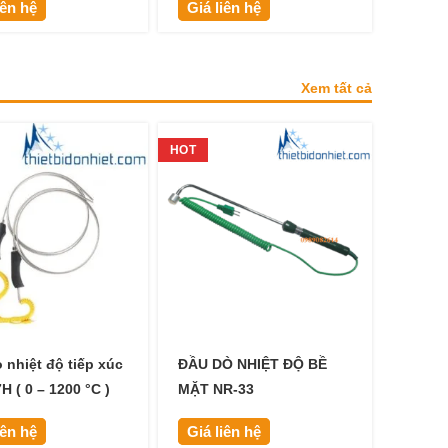
iên hệ
Giá liên hệ
Xem tất cả
HOT
 nhiệt độ tiếp xúc
ĐẦU DÒ NHIỆT ĐỘ BỀ
H ( 0 – 1200 °C )
MẶT NR-33
iên hệ
Giá liên hệ