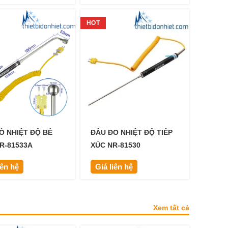
HOT
Ò NHIỆT ĐỘ BỀ
ĐẦU ĐO NHIỆT ĐỘ TIẾP
R-81533A
XÚC NR-81530
iên hệ
Giá liên hệ
Xem tất cả