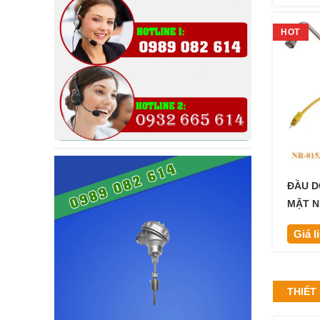
HOT
ĐẦU D
MẶT N
Giá l
THIẾT 