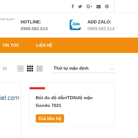
HOTLINE:
ADD ZALO:
0989.082.614
.
0989.082.614
TIN TỨC
LIÊN HỆ
36
HOT
Bút đo độ dẫn/TDS/độ mặn
Gondo 7021
Giá liên hệ