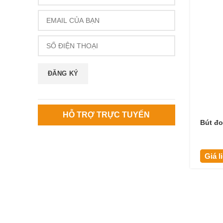
HỖ TRỢ TRỰC TUYẾN
Bút đ
Giá l