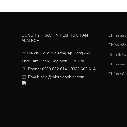
CÔNG TY TRÁCH NHIỆM HỮU HẠN
Chính sác
ALATECH
Chính sác
Địa chỉ : 21/9N đường Ấp Đông 4-2,
Hình thức
Thới Tam Thôn, Hóc Môn, TPHCM
Chính sách
Phone: 0989.082.614 - 0932.665.614
Chính sác
Email: sale@thietbidonhiet.com