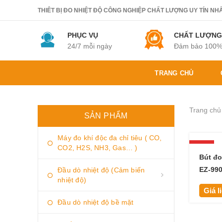
THIÊT BỊ ĐO NHIỆT ĐỘ CÔNG NGHIỆP CHẤT LƯỢNG UY TÍN NHẤT.
PHỤC VỤ
CHẤT LƯỢNG
24/7 mỗi ngày
Đảm bảo 100
TRANG CHỦ
Trang chủ
SẢN PHẨM
Máy đo khí độc đa chỉ tiêu ( CO,
HOT
CO2, H2S, NH3, Gas… )
Bút đo
EZ-99
Đầu dò nhiệt độ (Cảm biến
nhiệt độ)
Giá l
Đầu dò nhiệt độ bề mặt