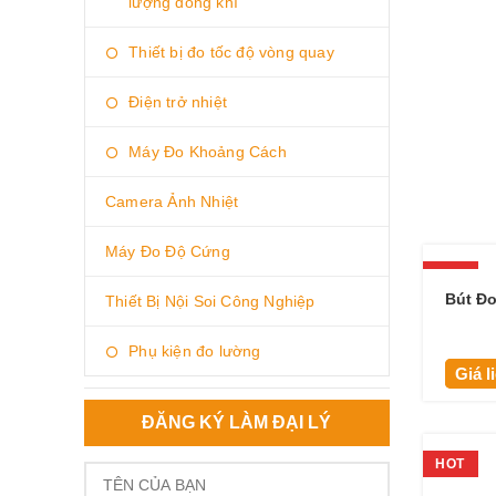
lượng dòng khí
Thiết bị đo tốc độ vòng quay
Điện trở nhiệt
Máy Đo Khoảng Cách
Camera Ảnh Nhiệt
Máy Đo Độ Cứng
HOT
Bút Đo
Thiết Bị Nội Soi Công Nghiệp
Phụ kiện đo lường
Giá l
ĐĂNG KÝ LÀM ĐẠI LÝ
HOT