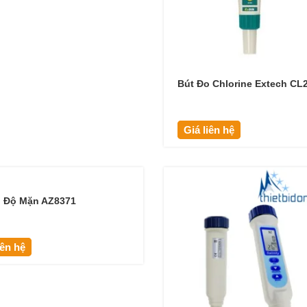
Bút Đo Chlorine Extech CL
Giá liên hệ
o Độ Mặn AZ8371
iên hệ