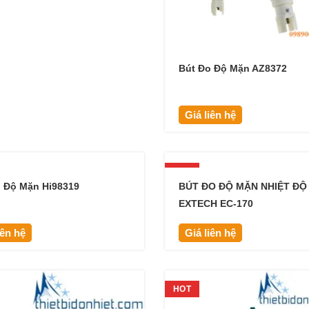
Bút Đo Độ Mặn AZ8372
Giá liên hệ
HOT
 Độ Mặn Hi98319
BÚT ĐO ĐỘ MẶN NHIỆT ĐỘ
EXTECH EC-170
iên hệ
Giá liên hệ
HOT