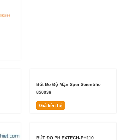
Bút Đo Độ Mặn Sper Scientific
850036
Giá liên hệ
BÚT ĐO PH EXTECH-PH110