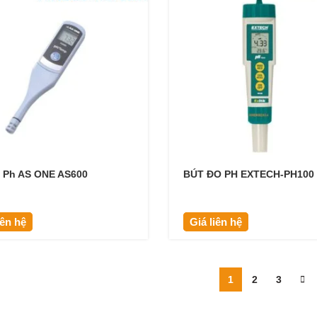
o Ph AS ONE AS600
BÚT ĐO PH EXTECH-PH100
iên hệ
Giá liên hệ
1
2
3