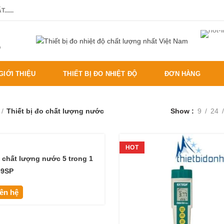
.....
%
GIỚI THIỆU
THIẾT BỊ ĐO NHIỆT ĐỘ
ĐƠN HÀNG
Thiết bị đo chất lượng nước
Show
9
24
HOT
 chất lượng nước 5 trong 1
09SP
iên hệ