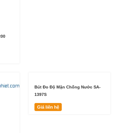
200
Bút Đo Độ Mặn Chống Nước SA-
1397S
Giá liên hệ