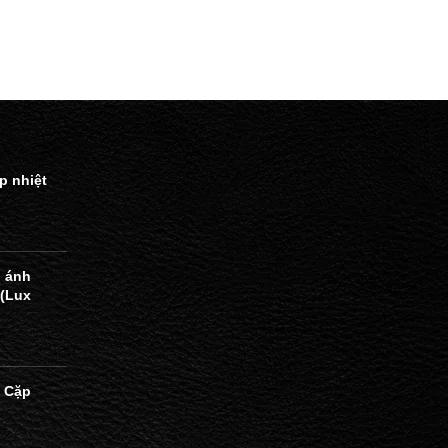
p nhiệt
 ánh
 (Lux
 Cặp