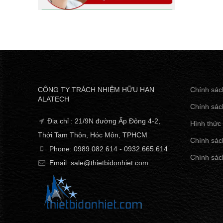
CÔNG TY TRÁCH NHIỆM HỮU HẠN
Chính sác
ALATECH
Chính sác
Địa chỉ : 21/9N đường Ấp Đông 4-2,
Hình thức
Thới Tam Thôn, Hóc Môn, TPHCM
Chính sách
Phone: 0989.082.614 - 0932.665.614
Chính sác
Email: sale@thietbidonhiet.com