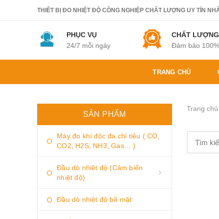
THIÊT BỊ ĐO NHIỆT ĐỘ CÔNG NGHIỆP CHẤT LƯỢNG UY TÍN NHẤT.
PHỤC VỤ
CHẤT LƯỢNG
24/7 mỗi ngày
Đảm bảo 100
TRANG CHỦ
Trang chủ
SẢN PHẨM
Máy đo khí độc đa chỉ tiêu ( CO,
CO2, H2S, NH3, Gas… )
Đầu dò nhiệt độ (Cảm biến
nhiệt độ)
Đầu dò nhiệt độ bề mặt