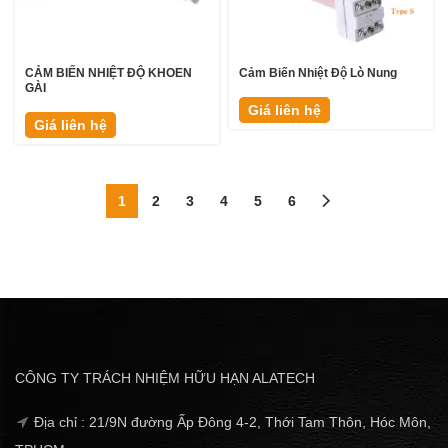
CẢM BIẾN NHIỆT ĐỘ KHOEN
Cảm Biến Nhiệt Độ Lò Nung
GÀI
Giá liên hệ
Giá liên hệ
1
2
3
4
5
6
CÔNG TY TRÁCH NHIỆM HỮU HẠN ALATECH
Địa chỉ : 21/9N đường Ấp Đông 4-2, Thới Tam Thôn, Hóc Môn,