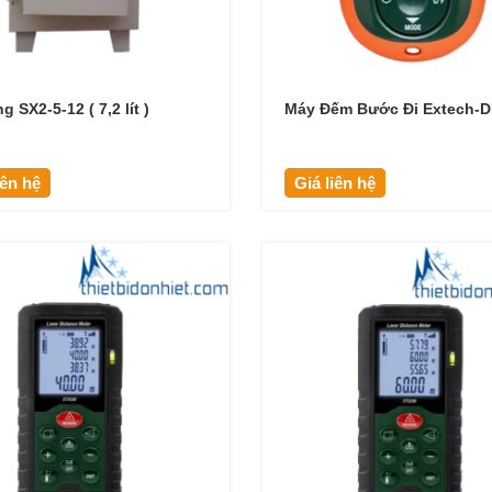
 SX2-5-12 ( 7,2 lít )
Máy Đếm Bước Đi Extech-
iên hệ
Giá liên hệ