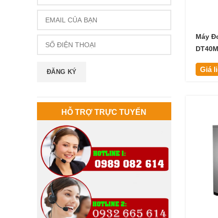
Máy Đ
DT40
Giá l
HỖ TRỢ TRỰC TUYẾN