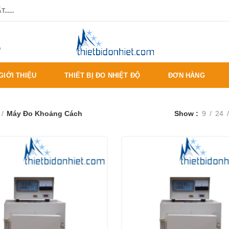
.....
%
GIỚI THIỆU
THIẾT BỊ ĐO NHIỆT ĐỘ
ĐƠN HÀNG
Máy Đo Khoảng Cách
Show
9
24