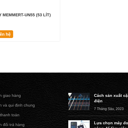
Y MEMMERT-UN55 (53 LÍT)
iên hệ
h giao hàng
Cách sản xuất cặ
điện
h và qui định chung
7 Tháng Sáu, 2023
 thanh toán
Lựa chọn máy đo
 đổi trả hàng