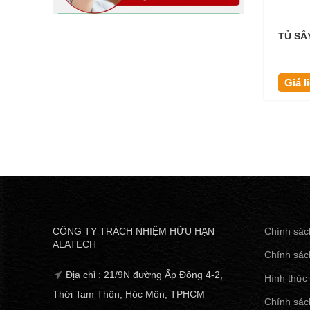
TỦ SẤ
Giá l
CÔNG TY TRÁCH NHIỆM HỮU HẠN
Chính sác
ALATECH
Chính sác
Địa chỉ : 21/9N đường Ấp Đông 4-2,
Hình thức
Thới Tam Thôn, Hóc Môn, TPHCM
Chính sách