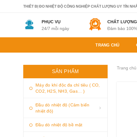
THIÊT BỊ ĐO NHIỆT ĐỘ CÔNG NGHIỆP CHẤT LƯỢNG UY TÍN NHẤT.
PHỤC VỤ
CHẤT LƯỢNG
24/7 mỗi ngày
Đảm bảo 100
TRANG CHỦ
Trang chủ
SẢN PHẨM
Máy đo khí độc đa chỉ tiêu ( CO,
CO2, H2S, NH3, Gas… )
Đầu dò nhiệt độ (Cảm biến
nhiệt độ)
Đầu dò nhiệt độ bề mặt