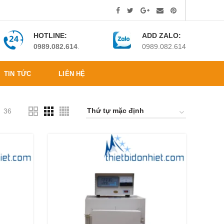
HOTLINE:
ADD ZALO:
0989.082.614
.
0989.082.614
TIN TỨC
LIÊN HỆ
36