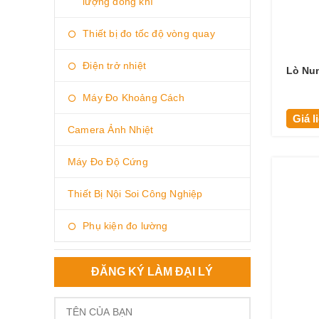
lượng dòng khí
Thiết bị đo tốc độ vòng quay
Điện trở nhiệt
Lò Nung
Máy Đo Khoảng Cách
Giá l
Camera Ảnh Nhiệt
Máy Đo Độ Cứng
Thiết Bị Nội Soi Công Nghiệp
Phụ kiện đo lường
ĐĂNG KÝ LÀM ĐẠI LÝ