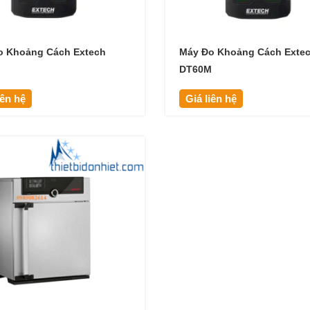
o Khoảng Cách Extech
Máy Đo Khoảng Cách Exte
M
DT60M
iên hệ
Giá liên hệ