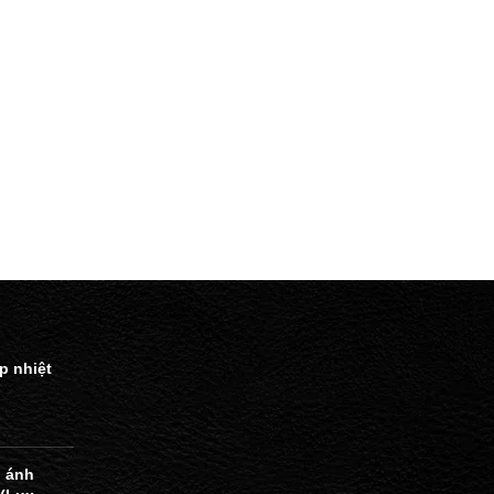
p nhiệt
 ánh