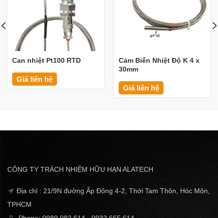
Can nhiệt Pt100 RTD
Cảm Biến Nhiệt Độ K 4 x
30mm
Giá liên hệ
Giá liên hệ
CÔNG TY TRÁCH NHIỆM HỮU HẠN ALATECH
Địa chỉ : 21/9N đường Ấp Đông 4-2, Thới Tam Thôn, Hóc Môn,
TPHCM
Phone: 0989.082.614 - 0932.665.614