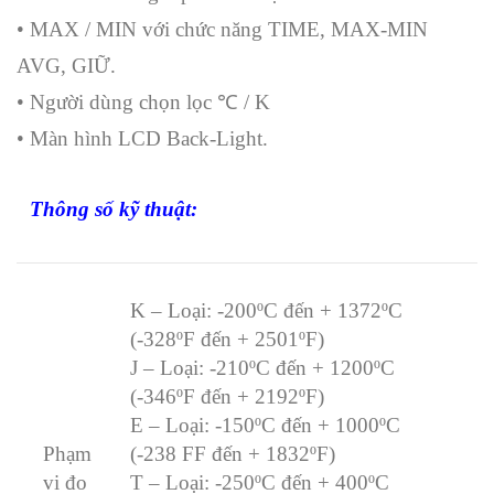
• MAX / MIN với chức năng TIME, MAX-MIN
AVG, GIỮ.
• Người dùng chọn lọc ℃ / K
• Màn hình LCD Back-Light.
Thông số kỹ thuật:
K – Loại: -200ºC đến + 1372ºC
(-328ºF đến + 2501ºF)
J – Loại: -210ºC đến + 1200ºC
(-346ºF đến + 2192ºF)
E – Loại: -150ºC đến + 1000ºC
Phạm
(-238 FF đến + 1832ºF)
vi đo
T – Loại: -250ºC đến + 400ºC