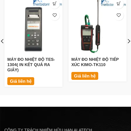
MÁY ĐO NHIỆT ĐỘ TES-
MÁY ĐO NHIỆT ĐỘ TIẾP
1304( IN KẾT QUẢ RA
XÚC KIMO-TK110
GIẤY)
Giá liên hệ
Giá liên hệ
CÔNG TY TRÁCH NHIỆM HỮU HẠN ALATECH