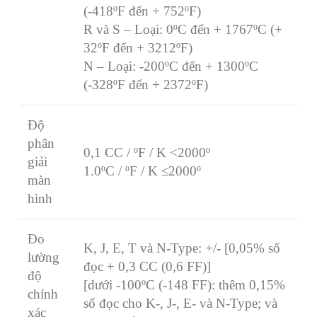
(-418ºF đến + 752ºF)
R và S – Loại: 0ºC đến + 1767ºC (+
32ºF đến + 3212ºF)
N – Loại: -200ºC đến + 1300ºC
(-328ºF đến + 2372ºF)
Độ
phân
0,1 CC / ºF / K <2000º
giải
1.0ºC / ºF / K ≤2000º
màn
hình
Đo
K, J, E, T và N-Type: +/- [0,05% số
lường
đọc + 0,3 CC (0,6 FF)]
độ
[dưới -100ºC (-148 FF): thêm 0,15%
chính
số đọc cho K-, J-, E- và N-Type; và
xác