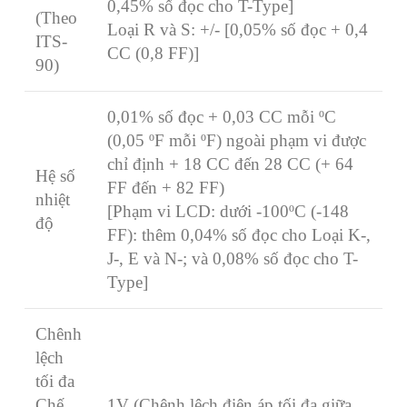
0,45% số đọc cho T-Type]
(Theo
Loại R và S: +/- [0,05% số đọc + 0,4
ITS-
CC (0,8 FF)]
90)
0,01% số đọc + 0,03 CC mỗi ºC
(0,05 ºF mỗi ºF) ngoài phạm vi được
chỉ định + 18 CC đến 28 CC (+ 64
Hệ số
FF đến + 82 FF)
nhiệt
[Phạm vi LCD: dưới -100ºC (-148
độ
FF): thêm 0,04% số đọc cho Loại K-,
J-, E và N-; và 0,08% số đọc cho T-
Type]
Chênh
lệch
tối đa
Chế
1V (Chênh lệch điện áp tối đa giữa