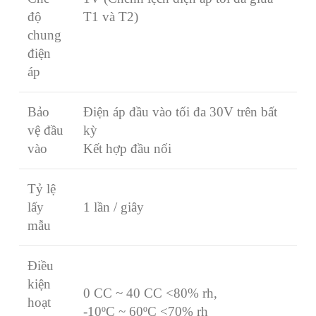
độ
T1 và T2)
chung
điện
áp
Bảo
Điện áp đầu vào tối đa 30V trên bất
vệ đầu
kỳ
vào
Kết hợp đầu nối
Tỷ lệ
lấy
1 lần / giây
mẫu
Điều
kiện
0 CC ~ 40 CC <80% rh,
hoạt
-10ºC ~ 60ºC <70% rh