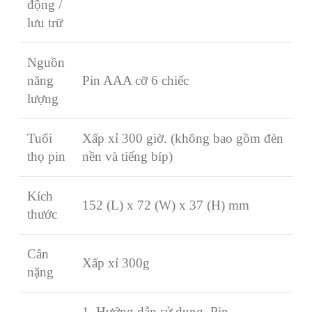
động /
lưu trữ
Nguồn
năng
Pin AAA cỡ 6 chiếc
lượng
Tuổi
Xấp xỉ 300 giờ. (không bao gồm đèn
thọ pin
nền và tiếng bíp)
Kích
152 (L) x 72 (W) x 37 (H) mm
thước
Cân
Xấp xỉ 300g
nặng
1. Hướng dẫn sử dụng, Pin