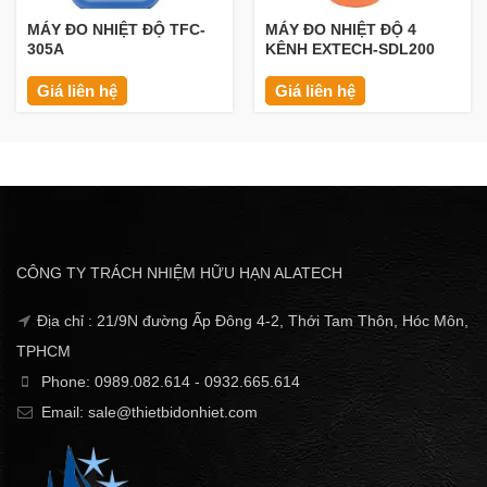
MÁY ĐO NHIỆT ĐỘ TFC-
MÁY ĐO NHIỆT ĐỘ 4
305A
KÊNH EXTECH-SDL200
Giá liên hệ
Giá liên hệ
CÔNG TY TRÁCH NHIỆM HỮU HẠN ALATECH
Địa chỉ : 21/9N đường Ấp Đông 4-2, Thới Tam Thôn, Hóc Môn,
TPHCM
Phone: 0989.082.614 - 0932.665.614
Email: sale@thietbidonhiet.com