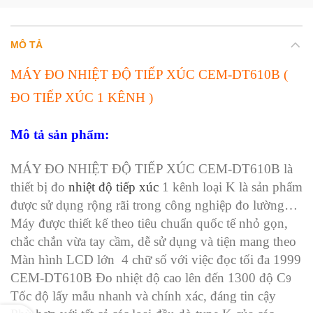
MÔ TẢ
MÁY ĐO NHIỆT ĐỘ TIẾP XÚC CEM-DT610B (
ĐO TIẾP XÚC 1 KÊNH )
Mô tả sản phẩm:
MÁY ĐO NHIỆT ĐỘ TIẾP XÚC CEM-DT610B là
thiết bị đo
nhiệt độ tiếp xúc
1 kênh loại K là sản phẩm
được sử dụng rộng rãi trong công nghiệp đo lường…
Máy được thiết kế theo tiêu chuẩn quốc tế nhỏ gọn,
chắc chắn vừa tay cầm, dễ sử dụng và tiện mang theo
M
àn hình LCD lớn 4 chữ số với việc đọc tối đa 1999
CEM-DT610B Đo nhiệt độ cao lên đến 1300 độ C
9
Tốc độ lấy mẫu nhanh và chính xác, đáng tin cậy