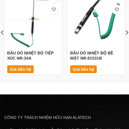
ĐẦU DÒ NHIỆT ĐỘ TIẾP
ĐẦU DÒ NHIỆT ĐỘ BỀ
XÚC NR-34A
MẶT NR-81531B
Giá liên hệ
Giá liên hệ
CÔNG TY TRÁCH NHIỆM HỮU HẠN ALATECH