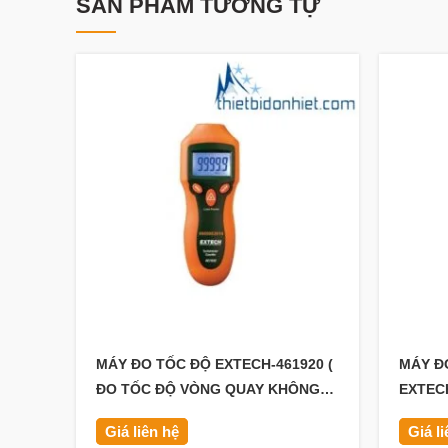
SẢN PHẨM TƯƠNG TỰ
MÁY ĐO TỐC ĐỘ EXTECH-461920 (
MÁY Đ
ĐO TỐC ĐỘ VÒNG QUAY KHÔNG
EXTECH
TIẾP XÚC)
Giá liên hệ
Giá l