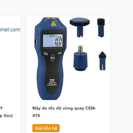
AY
Máy đo tốc độ vòng quay CEM-
BỘ Đ
p Xúc)
AT6
4619
Giá liên hệ
Giá 