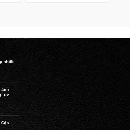
p nhiệt
 ánh
 (Lux
 Cặp