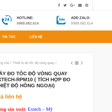
HOTLINE:
ADD ZALO:
0989.082.614
.
0989.082.614
TIN TỨC
LIÊN HỆ
ng chủ
Thiết bị đo tốc độ vòng quay
ÁY ĐO TỐC ĐỘ VÒNG QUAY
XTECH-RPM10 ( TÍCH HỢP ĐO
HIỆT ĐỘ HỒNG NGOẠI)
á liên hệ
ng sản xuất:
Extech – Mỹ