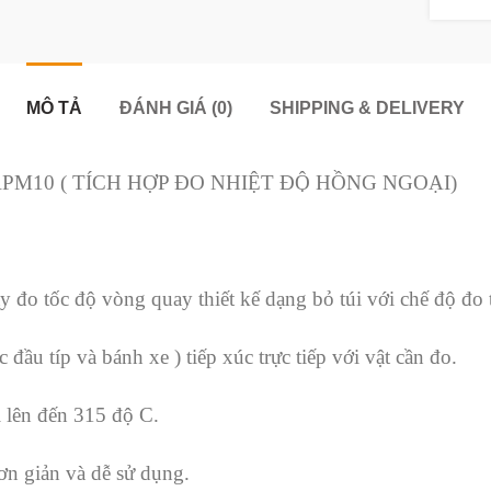
MÔ TẢ
ĐÁNH GIÁ (0)
SHIPPING & DELIVERY
M10 ( TÍCH HỢP ĐO NHIỆT ĐỘ HỒNG NGOẠI)
o tốc độ vòng quay thiết kế dạng bỏ túi với chế độ đo tiế
 đầu típ và bánh xe ) tiếp xúc trực tiếp với vật cần đo.
 lên đến 315 độ C.
ơn giản và dễ sử dụng.