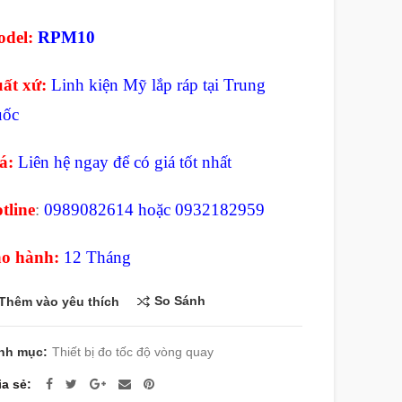
del:
RPM10
ất xứ:
Linh kiện Mỹ lắp ráp tại
Trung
ốc
á:
Liên hệ ngay để có giá tốt nhất
tline
:
0989082614 hoặc 0932182959
o hành:
12 Tháng
So Sánh
Thêm vào yêu thích
nh mục:
Thiết bị đo tốc độ vòng quay
ia sẻ