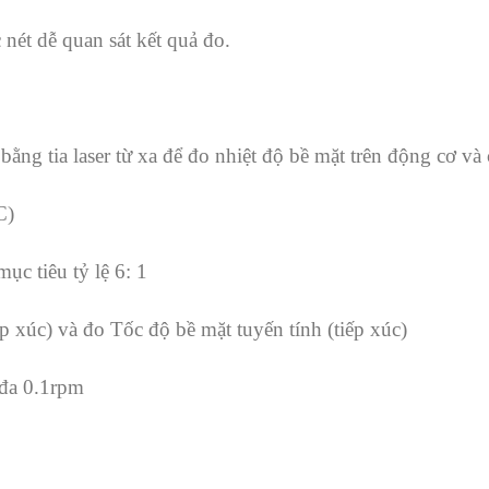
 nét dễ quan sát kết quả đo.
bằng tia laser từ xa để đo nhiệt độ bề mặt trên động cơ v
C)
ục tiêu tỷ lệ 6: 1
 xúc) và đo Tốc độ bề mặt tuyến tính (tiếp xúc)
 đa 0.1rpm