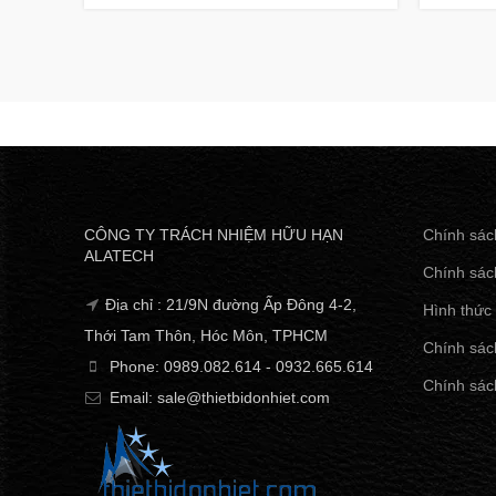
CÔNG TY TRÁCH NHIỆM HỮU HẠN
Chính sác
ALATECH
Chính sác
Địa chỉ : 21/9N đường Ấp Đông 4-2,
Hình thức
Thới Tam Thôn, Hóc Môn, TPHCM
Chính sách
Phone: 0989.082.614 - 0932.665.614
Chính sác
Email: sale@thietbidonhiet.com