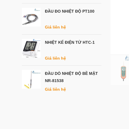
ĐẦU ĐO NHIỆT ĐỘ PT100
Giá liên hệ
NHIỆT KẾ ĐIỆN TỬ HTC-1
Giá liên hệ
ĐẦU DÒ NHIỆT ĐỘ BỀ MẶT
NR-81538
Giá liên hệ