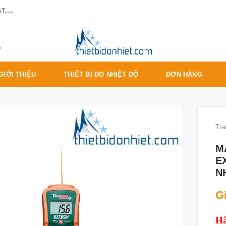
.....
%
GIỚI THIỆU
THIẾT BỊ ĐO NHIỆT ĐỘ
ĐƠN HÀNG
Tra
M
E
N
Gi
Hã