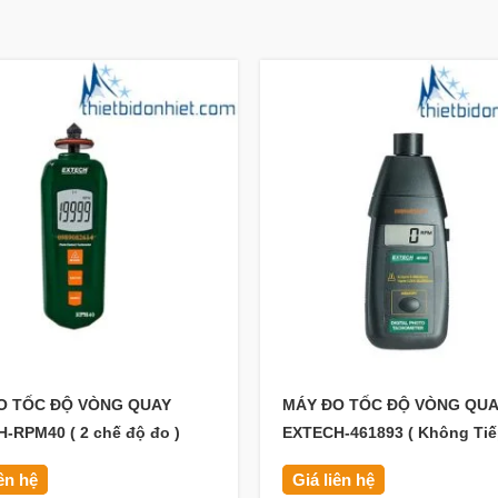
O TỐC ĐỘ VÒNG QUAY
MÁY ĐO TỐC ĐỘ VÒNG QU
-RPM40 ( 2 chế độ đo )
EXTECH-461893 ( Không Tiế
iên hệ
Giá liên hệ