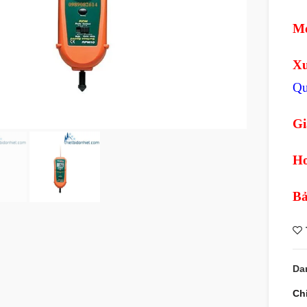
Mo
Xu
Qu
Gi
Ho
Bả
Da
Ch