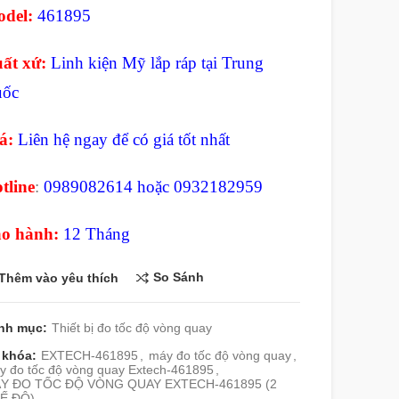
del:
461895
ất xứ:
Linh kiện Mỹ lắp ráp tại
Trung
ốc
á:
Liên hệ ngay để có giá tốt nhất
tline
:
0989082614 hoặc 0932182959
o hành:
12 Tháng
So Sánh
Thêm vào yêu thích
nh mục:
Thiết bị đo tốc độ vòng quay
 khóa:
EXTECH-461895
,
máy đo tốc độ vòng quay
,
y đo tốc độ vòng quay Extech-461895
,
Y ĐO TỐC ĐỘ VÒNG QUAY EXTECH-461895 (2
Ế ĐỘ)