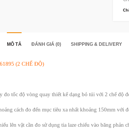
Ch
MÔ TẢ
ĐÁNH GIÁ (0)
SHIPPING & DELIVERY
895 (2 CHẾ ĐỘ)
đo tốc độ vòng quay thiết kế dạng bỏ túi với 2 chế độ đo
khoảng cách đo đến mục tiêu xa nhất khoảng 150mm với độ
iếu lên vật cần đo sử dụng tia laze chiếu vào băng phản c