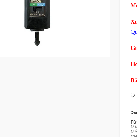
Mo
Xu
Qu
Gi
Ho
Bả
Da
Từ
Má
MÁ
CH