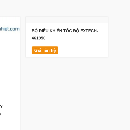
BỘ ĐIỀU KHIỂN TỐC ĐỘ EXTECH-
461950
Giá liên hệ
AY
MÁY 
)
ĐO T
TIẾP
Giá 