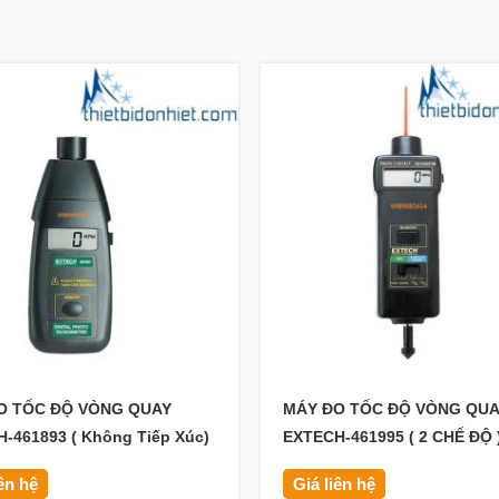
O TỐC ĐỘ VÒNG QUAY
MÁY ĐO TỐC ĐỘ VÒNG QU
-461893 ( Không Tiếp Xúc)
EXTECH-461995 ( 2 CHẾ ĐỘ 
iên hệ
Giá liên hệ