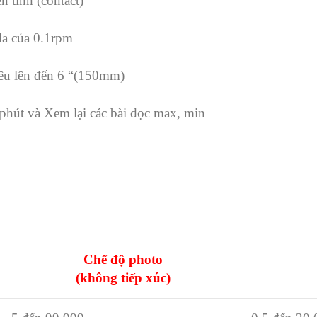
 tính (contact)
đa của 0.1rpm
iêu lên đến 6 “(150mm)
 phút và Xem lại các bài đọc max, min
Chế độ photo
(không tiếp xúc)