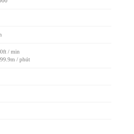
000
m
0ft / min
99.9m / phút