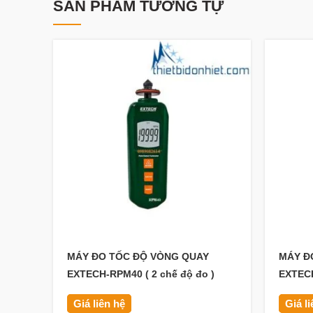
SẢN PHẨM TƯƠNG TỰ
MÁY ĐO TỐC ĐỘ VÒNG QUAY
MÁY Đ
EXTECH-RPM40 ( 2 chế độ đo )
EXTECH
Giá liên hệ
Giá l