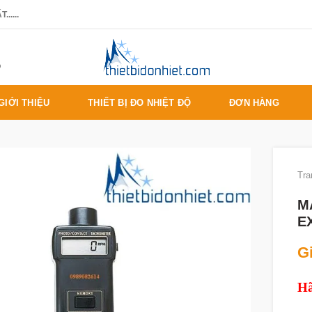
.....
%
GIỚI THIỆU
THIẾT BỊ ĐO NHIỆT ĐỘ
ĐƠN HÀNG
Tra
M
E
Gi
Hã