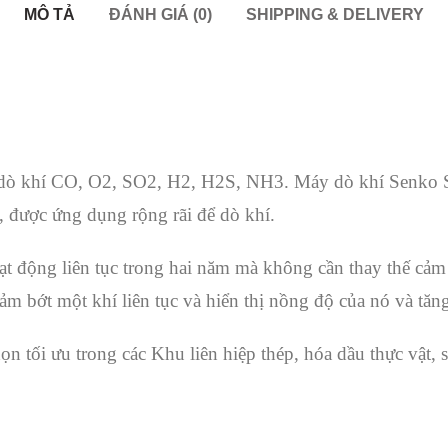
MÔ TẢ
ĐÁNH GIÁ (0)
SHIPPING & DELIVERY
 dò khí CO, O2, SO2, H2, H2S, NH3. Máy dò khí Senko S
, được ứng dụng rộng rãi để dò khí.
t động liên tục trong hai năm mà không cần thay thế cảm 
ảm bớt một khí liên tục và hiển thị nồng độ của nó và tăn
 tối ưu trong các Khu liên hiệp thép, hóa dầu thực vật, 