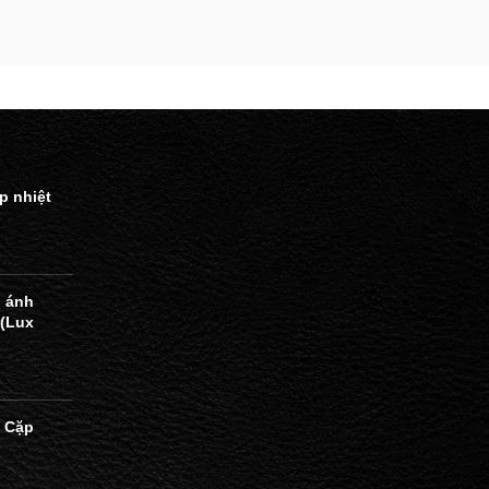
p nhiệt
 ánh
 (Lux
 Cặp