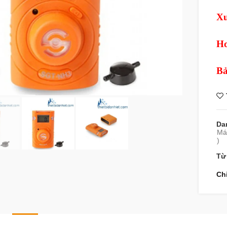
Xu
Ho
Bả
360 product view
Da
Máy
)
Từ
Ch