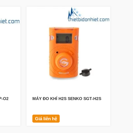
P-O2
MÁY ĐO KHÍ H2S SENKO SGT-H2S
MÁY 
ĐỘ Ẩ
Giá liên hệ
Giá 