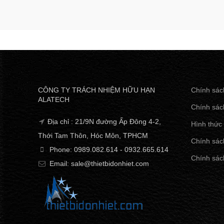
CÔNG TY TRÁCH NHIỆM HỮU HẠN
Chính sác
ALATECH
Chính sác
Địa chỉ : 21/9N đường Ấp Đông 4-2,
Hình thức
Thới Tam Thôn, Hóc Môn, TPHCM
Chính sách
Phone: 0989.082.614 - 0932.665.614
Chính sác
Email: sale@thietbidonhiet.com