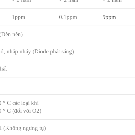
1ppm
0.1ppm
5ppm
(Đèn nền)
, nhấp nháy (Diode phát sáng)
hất
 ° C các loại khí
0 ° C (đối với O2)
 (Không ngưng tụ)