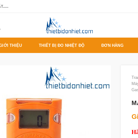
.....
%
GIỚI THIỆU
THIẾT BỊ ĐO NHIỆT ĐỘ
ĐƠN HÀNG
Tra
Máy
Gas
M
Gi
Hã