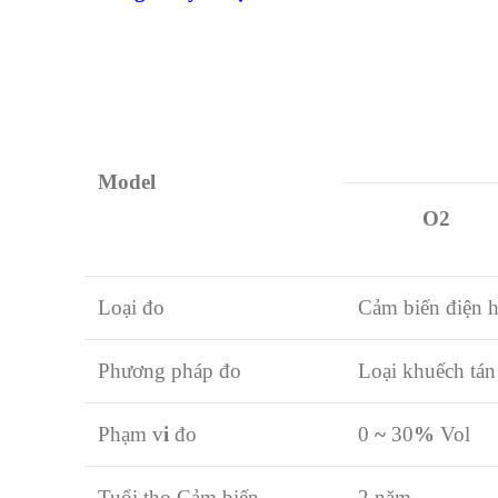
Model
O2
Loại đo
Cảm biến điện 
Phương pháp đo
Loại khuếch tán
Phạm v
i
đo
0
~
30
%
Vol
Tuổi thọ Cảm biến
2 năm