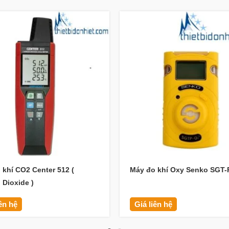
 khí CO2 Center 512 (
Máy đo khí Oxy Senko SGT-
 Dioxide )
iên hệ
Giá liên hệ