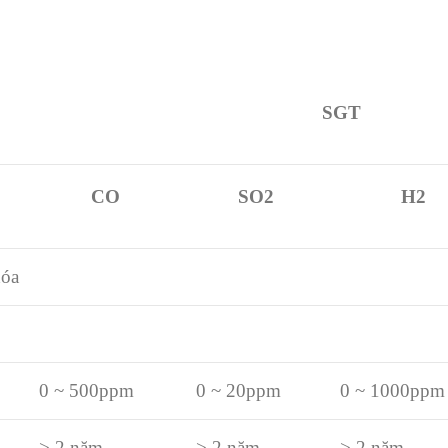
SGT
CO
SO2
H2
hóa
0 ~ 500ppm
0 ~ 20ppm
0 ~ 1000ppm
> 2 năm
> 2 năm
> 2 năm