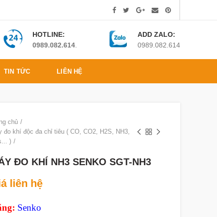
HOTLINE:
ADD ZALO:
0989.082.614
.
0989.082.614
TIN TỨC
LIÊN HỆ
ng chủ
 đo khí độc đa chỉ tiêu ( CO, CO2, H2S, NH3,
... )
ÁY ĐO KHÍ NH3 SENKO SGT-NH3
á liên hệ
ng:
Senko