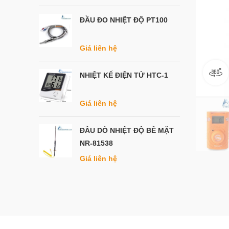
ĐẦU ĐO NHIỆT ĐỘ PT100
Giá liên hệ
NHIỆT KẾ ĐIỆN TỬ HTC-1
Giá liên hệ
ĐẦU DÒ NHIỆT ĐỘ BỀ MẶT
NR-81538
Giá liên hệ