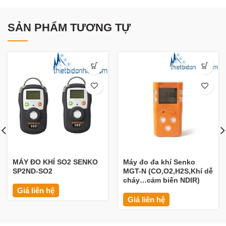
SẢN PHẨM TƯƠNG TỰ
MÁY ĐO KHÍ SO2 SENKO
Máy đo đa khí Senko
SP2ND-SO2
MGT-N (CO,O2,H2S,Khí dễ
cháy…cảm biến NDIR)
Giá liên hệ
Giá liên hệ