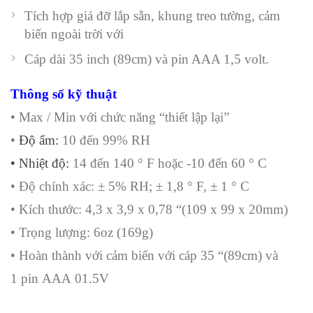
Tích hợp
giá đỡ lắp sẵn, khung treo tường, cảm
biến ngoài trời với
Cáp dài 35 inch (89cm) và pin AAA 1,5 volt.
Thông số kỹ thuật
•
Max
/
Min
với chức năng
“thiết lập lại
”
•
Độ
ẩm
:
10
đến
99
%
RH
•
Nhiệt độ:
14
đến
140
°
F
hoặc -10
đến 60 ° C
•
Độ chính xác:
±
5% RH
;
±
1,8
°
F,
±
1
° C
•
Kích thước
:
4,3
x
3,9 x
0,78
“
(109
x 99
x 20mm
)
•
Trọng lượng:
6oz
(
169g)
•
Hoàn thành
với
cảm
biến
với
cáp 35
“
(
89cm) và
1
pin
AAA
01.5V