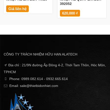
392052
Giá liên hệ
620,000
₫
CÔNG TY TRÁCH NHIỆM HỮU HẠN ALATECH
Địa chỉ : 21/9N đường Ấp Đông 4-2, Thới Tam Thôn, Hóc Môn,
TPHCM
Phone: 0989.082.614 - 0932.665.614
Email: sale@thietbidonhiet.com