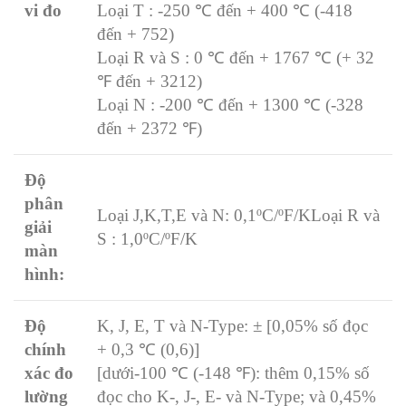
vi đo
Loại T : -250 ℃ đến + 400 ℃ (-418
đến + 752)
Loại R và S : 0 ℃ đến + 1767 ℃ (+ 32
℉ đến + 3212)
Loại N : -200 ℃ đến + 1300 ℃ (-328
đến + 2372 ℉)
Độ
phân
Loại J,K,T,E và N: 0,1ºC/ºF/K
Loại R và
giải
S : 1,0ºC/ºF/K
màn
hình:
Độ
K, J, E, T và N-Type: ± [0,05% số đọc
chính
+ 0,3 ℃ (0,6)]
xác đo
[dưới-100 ℃ (-148 ℉): thêm 0,15% số
lường
đọc cho K-, J-, E- và N-Type; và 0,45%