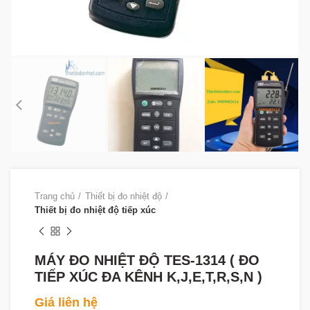
Trang chủ
Thiết bị đo nhiệt độ
Thiết bị đo nhiệt độ tiếp xúc
MÁY ĐO NHIỆT ĐỘ TES-1314 ( ĐO
TIẾP XÚC ĐA KÊNH K,J,E,T,R,S,N )
Giá liên hệ