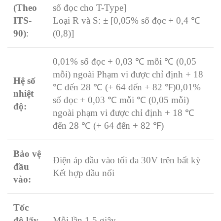
(Theo
số đọc cho T-Type]
ITS-
Loại R và S: ± [0,05% số đọc + 0,4 ℃
90)
:
(0,8)]
0,01% số đọc + 0,03 ℃ mỗi ℃ (0,05
mỗi) ngoài Phạm vi được chỉ định + 18
Hệ số
℃ đến 28 ℃ (+ 64 đến + 82 ℉)
0,01%
nhiệt
số đọc + 0,03 ℃ mỗi ℃ (0,05 mỗi)
độ:
ngoài phạm vi được chỉ định + 18 ℃
đến 28 ℃ (+ 64 đến + 82 ℉)
Bảo vệ
Điện áp đầu vào tối đa 30V trên bất kỳ
đầu
Kết hợp đầu nối
vào:
Tốc
độ lấy
Mỗi lần 1,5 giây