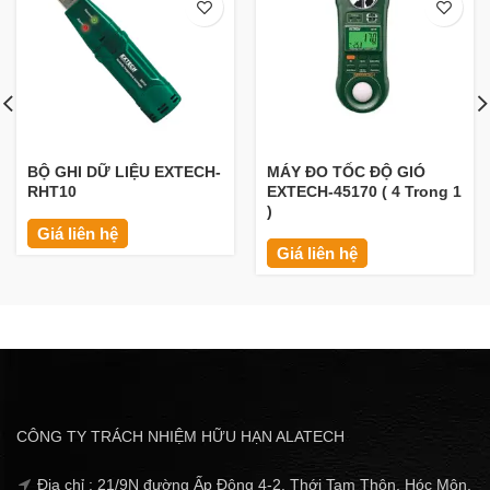
BỘ GHI DỮ LIỆU EXTECH-
MÁY ĐO TỐC ĐỘ GIÓ
RHT10
EXTECH-45170 ( 4 Trong 1
)
Giá liên hệ
Giá liên hệ
CÔNG TY TRÁCH NHIỆM HỮU HẠN ALATECH
Địa chỉ : 21/9N đường Ấp Đông 4-2, Thới Tam Thôn, Hóc Môn,