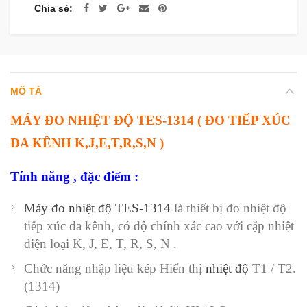
Chia sẻ
MÔ TẢ
MÁY ĐO NHIỆT ĐỘ TES-1314 ( ĐO TIẾP XÚC
ĐA KÊNH K,J,E,T,R,S,N )
Tính năng , đặc điểm :
Máy đo nhiệt độ TES-1314
là thiết bị đo nhiệt độ
tiếp xúc đa kênh, có độ chính xác cao với cặp nhiệt
điện loại K, J, E, T, R, S, N .
Chức năng nhập liệu kép Hiển thị
nhiệt độ
T1 / T2.
(1314)