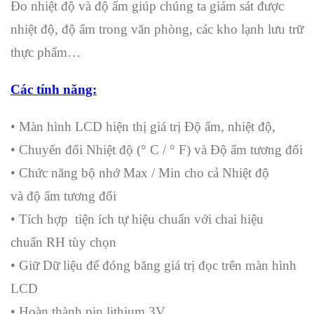
Đo nhiệt độ và độ ẩm giúp chúng ta giám sát được
nhiệt độ, độ ẩm trong văn phòng, các kho lạnh lưu trữ
thực phẩm…
Các tính năng:
•
M
àn hình LCD
hiện thị giá trị
Độ ẩm
, nhiệt độ,
•
Chuyển đổi
Nhiệt độ (
° C /
° F)
và
Độ ẩm
tương đối
•
Chức năng bộ nhớ
Max
/
Min
cho cả
Nhiệt độ
và
độ
ẩm
tương đối
•
Tích hợp
tiện ích tự
hiệu chuẩn
với
chai
hiệu
chuẩn
RH
tùy chọn
•
Giữ Dữ
liệu
để
đóng băng
giá trị đọc trên
màn hình
LCD
•
Hoàn thành
pin
lithium 3V