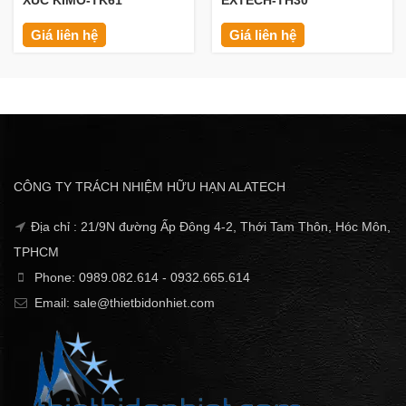
XÚC KIMO-TK61
EXTECH-TH30
Giá liên hệ
Giá liên hệ
CÔNG TY TRÁCH NHIỆM HỮU HẠN ALATECH
Địa chỉ : 21/9N đường Ấp Đông 4-2, Thới Tam Thôn, Hóc Môn,
TPHCM
Phone: 0989.082.614 - 0932.665.614
Email: sale@thietbidonhiet.com