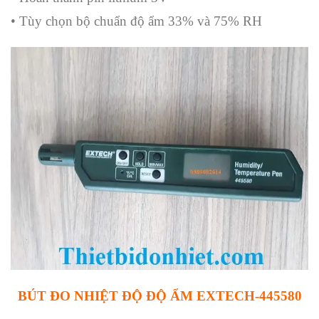
•
Tùy chọn
bộ chuẩn độ ẩm
33% và
75% RH
BÚT ĐO NHIỆT ĐỘ ĐỘ ẨM EXTECH-445580