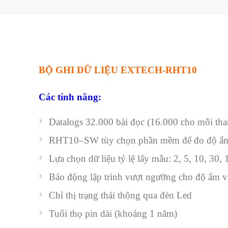
BỘ GHI DỮ LIỆU EXTECH-RHT10
Các tính năng:
Datalogs
32.000
bài đọc
(16.000
cho mỗi th
RHT10
–
SW
tùy chọn
phần
mềm
để đo độ 
Lựa chọn
dữ liệu
tỷ lệ lấy mẫu
:
2
, 5,
10
,
30
,
B
áo động
lập trình
vượt ngưỡng cho
độ ẩm
v
Chỉ thị trạng thái
thông
qua
đèn Led
Tuổi thọ pin dài
(khoảng 1
năm
)