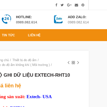
HOTLINE:
ADD ZALO:
0989.082.614
.
0989.082.614
TIN TỨC
LIÊN HỆ
ng chủ
Thiết bị đo độ ẩm
 đo độ ẩm không khí ( Môi trường )
Ộ GHI DỮ LIỆU EXTECH-RHT10
á liên hệ
ng sản xuất:
Extech- USA