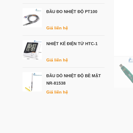
ĐẦU ĐO NHIỆT ĐỘ PT100
Giá liên hệ
NHIỆT KẾ ĐIỆN TỬ HTC-1
Giá liên hệ
ĐẦU DÒ NHIỆT ĐỘ BỀ MẶT
NR-81538
Giá liên hệ