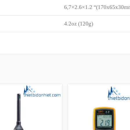
6,7×2.6×1.2 “(170x65x30m
4.2oz (120g)