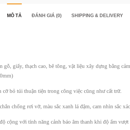
MÔ TẢ
ĐÁNH GIÁ (0)
SHIPPING & DELIVERY
 gỗ, giấy, thạch cao, bê tông, vật liệu xây dựng bằng c
(20mm)
cỡ bỏ túi thuận tiện trong công việc cũng như cất trữ.
hắn chống rơi vỡ, màu sắc xanh lá đậm, cam nhìn sắc xảo
 độ cộng với tính năng cảnh báo âm thanh khi độ ẩm vượt 