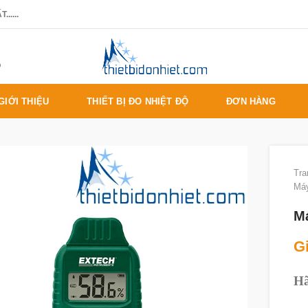
.....
%
GIỚI THIỆU
THIẾT BỊ ĐO NHIỆT ĐỘ
ĐƠN HÀNG
Tra
Máy
M
Gi
Hã