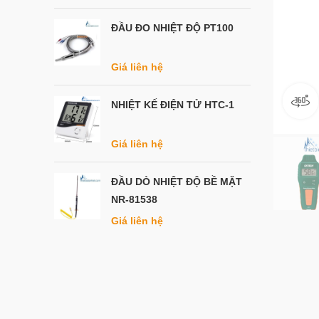
ĐẦU ĐO NHIỆT ĐỘ PT100
Giá liên hệ
NHIỆT KẾ ĐIỆN TỬ HTC-1
Giá liên hệ
ĐẦU DÒ NHIỆT ĐỘ BỀ MẶT
NR-81538
Giá liên hệ