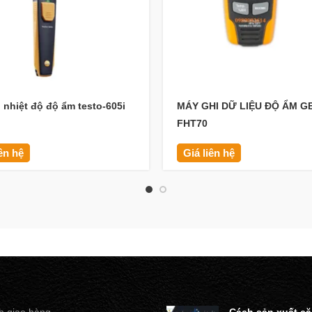
 nhiệt độ độ ẩm testo-605i
MÁY GHI DỮ LIỆU ĐỘ ẨM G
FHT70
iên hệ
Giá liên hệ