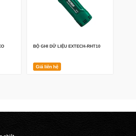
EO
BỘ GHI DỮ LIỆU EXTECH-RHT10
NHIỆ
GSP-
Giá liên hệ
Giá 