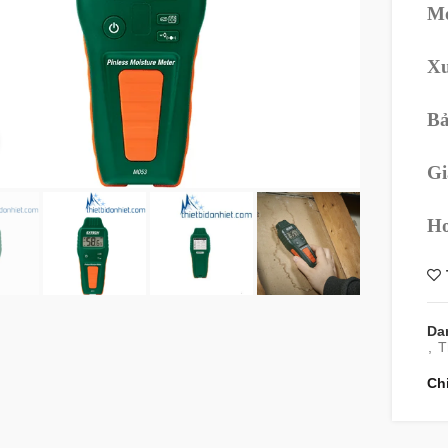
Mo
Xu
Bả
360 product view
Gi
Ho
Da
,
T
Ch