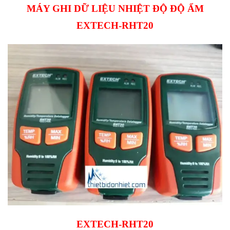
MÁY GHI DỮ LIỆU NHIỆT ĐỘ ĐỘ ẨM
EXTECH-RHT20
EXTECH-RHT20