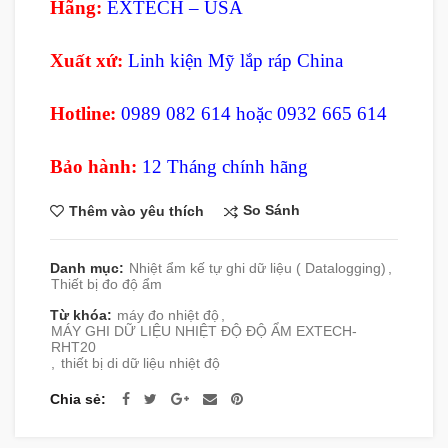
Hãng:
EXTECH – USA
Xuất xứ:
Linh kiện Mỹ lắp ráp
China
Hotline:
0989 082 614 hoặc 0932 665 614
Bảo hành:
12 Tháng chính hãng
So Sánh
Thêm vào yêu thích
Danh mục:
Nhiệt ẩm kế tự ghi dữ liệu ( Datalogging)
,
Thiết bị đo độ ẩm
Từ khóa:
máy đo nhiệt độ
,
MÁY GHI DỮ LIỆU NHIỆT ĐỘ ĐỘ ẨM EXTECH-
RHT20
,
thiết bị di dữ liệu nhiệt độ
Chia sẻ