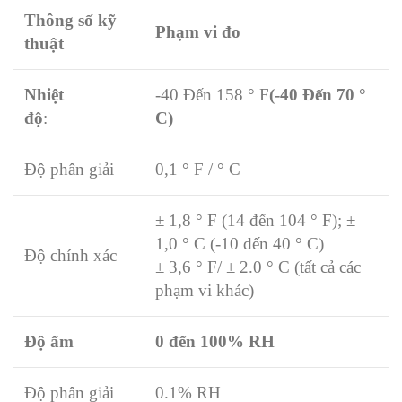
Thông số kỹ
Phạm vi đo
thuật
Nhiệt
-40 Đến 158 ° F
(
-40 Đến
70
°
độ
:
C
)
Độ phân giải
0,1 ° F / ° C
± 1,8 ° F (14 đến 104 ° F);
±
1,0
° C (-10 đến 40 ° C)
Độ chính xác
± 3,6
° F/
± 2.0
° C (tất cả các
phạm vi khác)
Độ ẩm
0 đến 100
% RH
Độ phân giải
0.1% RH